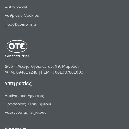
Επικοινωνία
Ρυθμίσεις Cookies
Προσβασιμότητα
Δ/νση: Λεωφ. Κηφισίας αρ. 99, Μαρούσι
ΑΦΜ: 094019245 | ΓΕΜΗ: 001037501000
Υπηρεσίες
Επείγουσες Εργασίες
Προσφορές 11888 giaola
Ραντεβού με Τεχνικούς