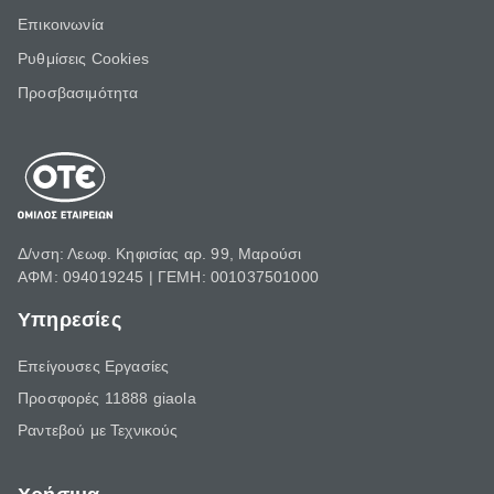
Επικοινωνία
Ρυθμίσεις Cookies
Προσβασιμότητα
Δ/νση: Λεωφ. Κηφισίας αρ. 99, Μαρούσι
ΑΦΜ: 094019245 | ΓΕΜΗ: 001037501000
Υπηρεσίες
Επείγουσες Εργασίες
Προσφορές 11888 giaola
Ραντεβού με Τεχνικούς