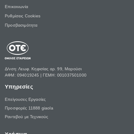
Επικοινωνία
Ρυθμίσεις Cookies
Προσβασιμότητα
Δ/νση: Λεωφ. Κηφισίας αρ. 99, Μαρούσι
ΑΦΜ: 094019245 | ΓΕΜΗ: 001037501000
Υπηρεσίες
Επείγουσες Εργασίες
Προσφορές 11888 giaola
Ραντεβού με Τεχνικούς