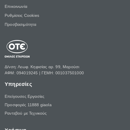
Επικοινωνία
Ρυθμίσεις Cookies
Προσβασιμότητα
Δ/νση: Λεωφ. Κηφισίας αρ. 99, Μαρούσι
ΑΦΜ: 094019245 | ΓΕΜΗ: 001037501000
Υπηρεσίες
Επείγουσες Εργασίες
Προσφορές 11888 giaola
Ραντεβού με Τεχνικούς