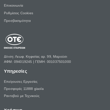
Επικοινωνία
Ρυθμίσεις Cookies
Προσβασιμότητα
Δ/νση: Λεωφ. Κηφισίας αρ. 99, Μαρούσι
ΑΦΜ: 094019245 | ΓΕΜΗ: 001037501000
Υπηρεσίες
Επείγουσες Εργασίες
Προσφορές 11888 giaola
Ραντεβού με Τεχνικούς