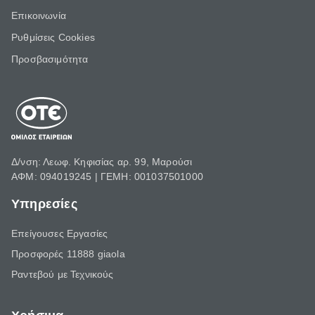
Επικοινωνία
Ρυθμίσεις Cookies
Προσβασιμότητα
Δ/νση: Λεωφ. Κηφισίας αρ. 99, Μαρούσι
ΑΦΜ: 094019245 | ΓΕΜΗ: 001037501000
Υπηρεσίες
Επείγουσες Εργασίες
Προσφορές 11888 giaola
Ραντεβού με Τεχνικούς