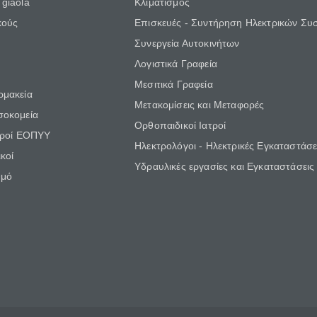
giaola
Κλιματισμός
κούς
Επισκευές - Συντήρηση Ηλεκτρικών Συ
Συνεργεία Αυτοκινήτων
Λογιστικά Γραφεία
Μεσιτικά Γραφεία
ρμακεία
Μετακομίσεις και Μεταφορές
σοκομεία
Ορθοπαιδικοί Ιατροί
τροί ΕΟΠΥΥ
Ηλεκτρολόγοι - Ηλεκτρικές Εγκαταστάσε
κοί
Υδραυλικές εργασίες και Εγκαταστάσεις
θμό