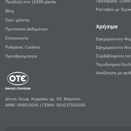
Προσφορές 11888 
Προβολή στο 11888 giaola
Ραντεβού με Τεχνι
Blog
Όροι χρήσης
Χρήσιμα
Προστασία Δεδομένων
Επικοινωνία
Εφημερεύοντα Φα
Ρυθμίσεις Cookies
Εφημερεύοντα Νο
Συμβεβλημένοι Ια
Προσβασιμότητα
Ταχυδρομικοί Κωδι
Αναζήτηση με αρι
Δ/νση: Λεωφ. Κηφισίας αρ. 99, Μαρούσι
ΑΦΜ: 094019245 | ΓΕΜΗ: 001037501000