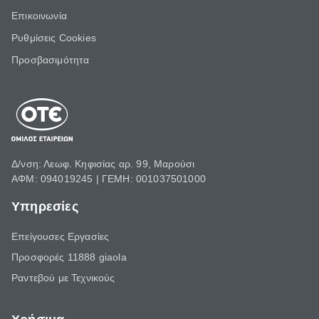
Επικοινωνία
Ρυθμίσεις Cookies
Προσβασιμότητα
Δ/νση: Λεωφ. Κηφισίας αρ. 99, Μαρούσι
ΑΦΜ: 094019245 | ΓΕΜΗ: 001037501000
Υπηρεσίες
Επείγουσες Εργασίες
Προσφορές 11888 giaola
Ραντεβού με Τεχνικούς