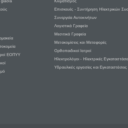
giaola
Κλιματισμός
κούς
Επισκευές - Συντήρηση Ηλεκτρικών Συ
Συνεργεία Αυτοκινήτων
Λογιστικά Γραφεία
Μεσιτικά Γραφεία
ρμακεία
Μετακομίσεις και Μεταφορές
σοκομεία
Ορθοπαιδικοί Ιατροί
τροί ΕΟΠΥΥ
Ηλεκτρολόγοι - Ηλεκτρικές Εγκαταστάσε
κοί
Υδραυλικές εργασίες και Εγκαταστάσεις
θμό