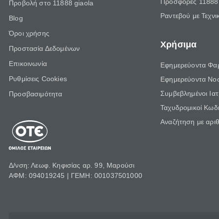
Προσφορές 11888 
Προβολή στο 11888 giaola
Ραντεβού με Τεχνι
Blog
Όροι χρήσης
Χρήσιμα
Προστασία Δεδομένων
Επικοινωνία
Εφημερεύοντα Φα
Ρυθμίσεις Cookies
Εφημερεύοντα Νο
Συμβεβλημένοι Ια
Προσβασιμότητα
Ταχυδρομικοί Κωδι
Αναζήτηση με αρι
Δ/νση: Λεωφ. Κηφισίας αρ. 99, Μαρούσι
ΑΦΜ: 094019245 | ΓΕΜΗ: 001037501000