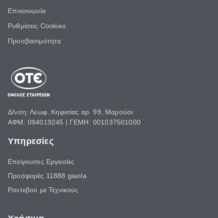
Επικοινωνία
Ρυθμίσεις Cookies
Προσβασιμότητα
Δ/νση: Λεωφ. Κηφισίας αρ. 99, Μαρούσι
ΑΦΜ: 094019245 | ΓΕΜΗ: 001037501000
Υπηρεσίες
Επείγουσες Εργασίες
Προσφορές 11888 giaola
Ραντεβού με Τεχνικούς