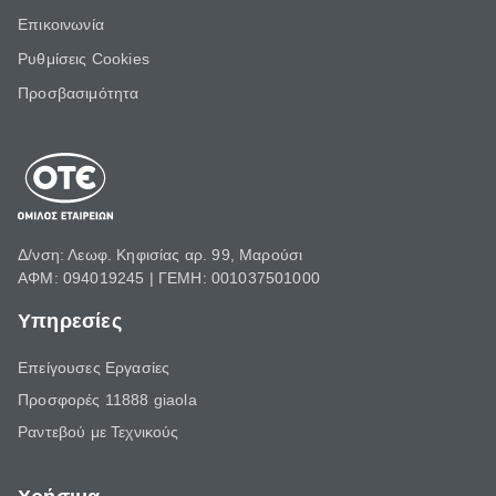
Επικοινωνία
Ρυθμίσεις Cookies
Προσβασιμότητα
Δ/νση: Λεωφ. Κηφισίας αρ. 99, Μαρούσι
ΑΦΜ: 094019245 | ΓΕΜΗ: 001037501000
Υπηρεσίες
Επείγουσες Εργασίες
Προσφορές 11888 giaola
Ραντεβού με Τεχνικούς