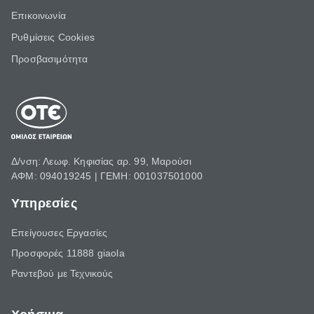
Επικοινωνία
Ρυθμίσεις Cookies
Προσβασιμότητα
Δ/νση: Λεωφ. Κηφισίας αρ. 99, Μαρούσι
ΑΦΜ: 094019245 | ΓΕΜΗ: 001037501000
Υπηρεσίες
Επείγουσες Εργασίες
Προσφορές 11888 giaola
Ραντεβού με Τεχνικούς