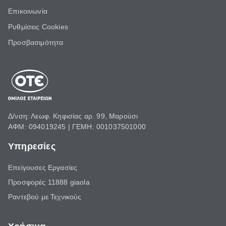
Επικοινωνία
Ρυθμίσεις Cookies
Προσβασιμότητα
Δ/νση: Λεωφ. Κηφισίας αρ. 99, Μαρούσι
ΑΦΜ: 094019245 | ΓΕΜΗ: 001037501000
Υπηρεσίες
Επείγουσες Εργασίες
Προσφορές 11888 giaola
Ραντεβού με Τεχνικούς