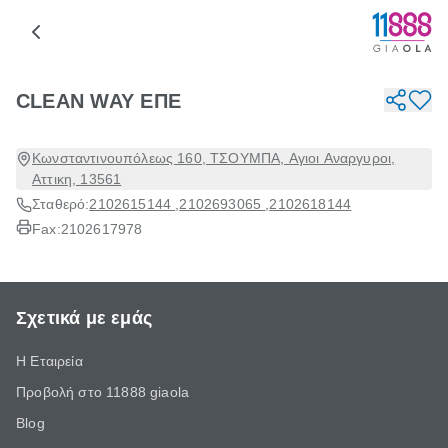
CLEAN WAY ΕΠΕ
Κωνσταντινουπόλεως 160, ΤΣΟΥΜΠΑ, Αγιοι Αναργυροι,
Αττικη, 13561
Σταθερό:
2102615144
,
2102693065
,
2102618144
Fax:
2102617978
Σχετικά με εμάς
Η Εταιρεία
Προβολή στο 11888 giaola
Blog