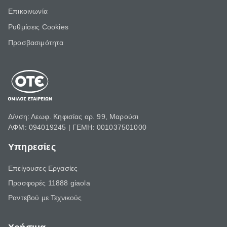
Επικοινωνία
Ρυθμίσεις Cookies
Προσβασιμότητα
Δ/νση: Λεωφ. Κηφισίας αρ. 99, Μαρούσι
ΑΦΜ: 094019245 | ΓΕΜΗ: 001037501000
Υπηρεσίες
Επείγουσες Εργασίες
Προσφορές 11888 giaola
Ραντεβού με Τεχνικούς