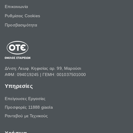
Επικοινωνία
Ρυθμίσεις Cookies
Προσβασιμότητα
Δ/νση: Λεωφ. Κηφισίας αρ. 99, Μαρούσι
ΑΦΜ: 094019245 | ΓΕΜΗ: 001037501000
Υπηρεσίες
Επείγουσες Εργασίες
Προσφορές 11888 giaola
Ραντεβού με Τεχνικούς