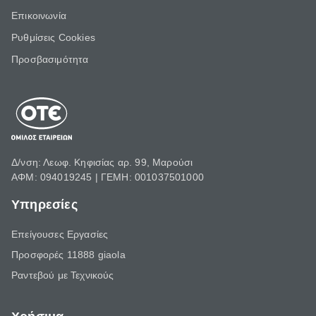
Επικοινωνία
Ρυθμίσεις Cookies
Προσβασιμότητα
Δ/νση: Λεωφ. Κηφισίας αρ. 99, Μαρούσι
ΑΦΜ: 094019245 | ΓΕΜΗ: 001037501000
Υπηρεσίες
Επείγουσες Εργασίες
Προσφορές 11888 giaola
Ραντεβού με Τεχνικούς