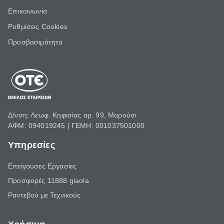
Επικοινωνία
Ρυθμίσεις Cookies
Προσβασιμότητα
Δ/νση: Λεωφ. Κηφισίας αρ. 99, Μαρούσι
ΑΦΜ: 094019245 | ΓΕΜΗ: 001037501000
Υπηρεσίες
Επείγουσες Εργασίες
Προσφορές 11888 giaola
Ραντεβού με Τεχνικούς