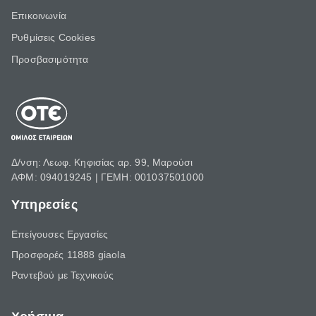
Επικοινωνία
Ρυθμίσεις Cookies
Προσβασιμότητα
Δ/νση: Λεωφ. Κηφισίας αρ. 99, Μαρούσι
ΑΦΜ: 094019245 | ΓΕΜΗ: 001037501000
Υπηρεσίες
Επείγουσες Εργασίες
Προσφορές 11888 giaola
Ραντεβού με Τεχνικούς