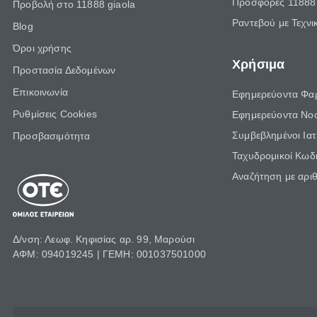
Προσφορές 11888 
Προβολή στο 11888 giaola
Ραντεβού με Τεχνι
Blog
Όροι χρήσης
Χρήσιμα
Προστασία Δεδομένων
Επικοινωνία
Εφημερεύοντα Φα
Ρυθμίσεις Cookies
Εφημερεύοντα Νο
Συμβεβλημένοι Ια
Προσβασιμότητα
Ταχυδρομικοί Κωδι
Αναζήτηση με αρι
Δ/νση: Λεωφ. Κηφισίας αρ. 99, Μαρούσι
ΑΦΜ: 094019245 | ΓΕΜΗ: 001037501000