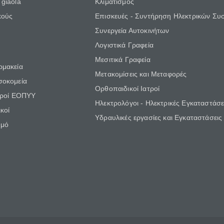
giaola
Κλιματισμός
κούς
Επισκευές - Συντήρηση Ηλεκτρικών Συ
Συνεργεία Αυτοκινήτων
Λογιστικά Γραφεία
Μεσιτικά Γραφεία
ρμακεία
Μετακομίσεις και Μεταφορές
σοκομεία
Ορθοπαιδικοί Ιατροί
τροί ΕΟΠΥΥ
Ηλεκτρολόγοι - Ηλεκτρικές Εγκαταστάσε
κοί
Υδραυλικές εργασίες και Εγκαταστάσεις
θμό