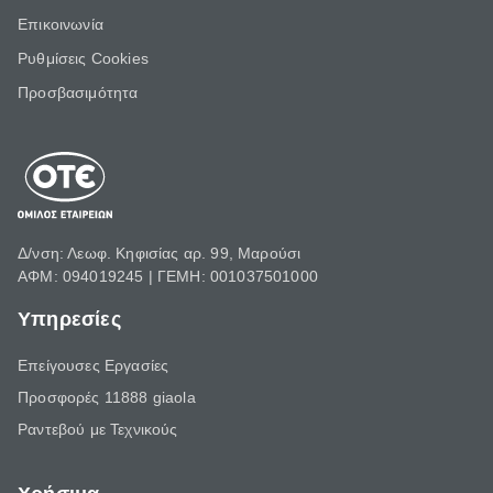
Επικοινωνία
Ρυθμίσεις Cookies
Προσβασιμότητα
Δ/νση: Λεωφ. Κηφισίας αρ. 99, Μαρούσι
ΑΦΜ: 094019245 | ΓΕΜΗ: 001037501000
Υπηρεσίες
Επείγουσες Εργασίες
Προσφορές 11888 giaola
Ραντεβού με Τεχνικούς