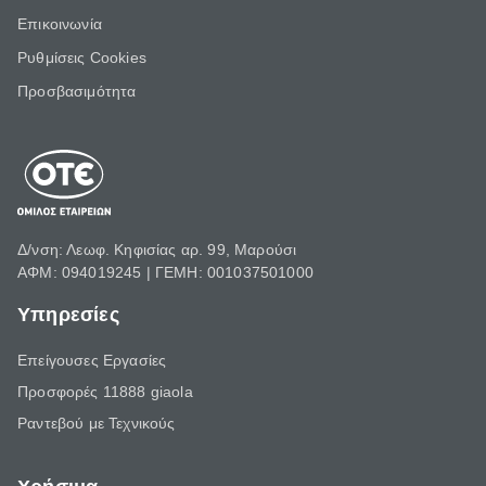
Επικοινωνία
Ρυθμίσεις Cookies
Προσβασιμότητα
Δ/νση: Λεωφ. Κηφισίας αρ. 99, Μαρούσι
ΑΦΜ: 094019245 | ΓΕΜΗ: 001037501000
Υπηρεσίες
Επείγουσες Εργασίες
Προσφορές 11888 giaola
Ραντεβού με Τεχνικούς