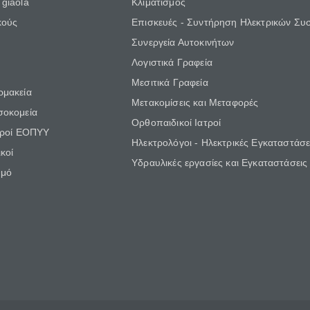
giaola
Κλιματισμός
κούς
Επισκευές - Συντήρηση Ηλεκτρικών Συ
Συνεργεία Αυτοκινήτων
Λογιστικά Γραφεία
Μεσιτικά Γραφεία
ρμακεία
Μετακομίσεις και Μεταφορές
σοκομεία
Ορθοπαιδικοί Ιατροί
τροί ΕΟΠΥΥ
Ηλεκτρολόγοι - Ηλεκτρικές Εγκαταστάσε
κοί
Υδραυλικές εργασίες και Εγκαταστάσεις
θμό