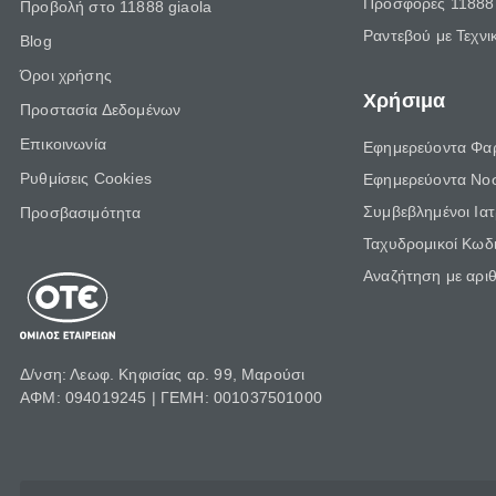
Προσφορές 11888 
Προβολή στο 11888 giaola
Ραντεβού με Τεχνι
Blog
Όροι χρήσης
Χρήσιμα
Προστασία Δεδομένων
Επικοινωνία
Εφημερεύοντα Φα
Ρυθμίσεις Cookies
Εφημερεύοντα Νο
Συμβεβλημένοι Ια
Προσβασιμότητα
Ταχυδρομικοί Κωδι
Αναζήτηση με αρι
Δ/νση: Λεωφ. Κηφισίας αρ. 99, Μαρούσι
ΑΦΜ: 094019245 | ΓΕΜΗ: 001037501000