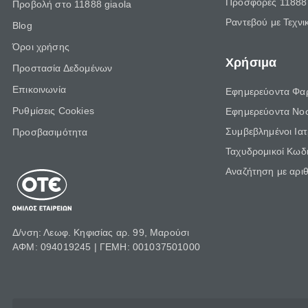
Προσφορές 11888 
Προβολή στο 11888 giaola
Ραντεβού με Τεχνι
Blog
Όροι χρήσης
Χρήσιμα
Προστασία Δεδομένων
Επικοινωνία
Εφημερεύοντα Φα
Ρυθμίσεις Cookies
Εφημερεύοντα Νο
Συμβεβλημένοι Ια
Προσβασιμότητα
Ταχυδρομικοί Κωδι
Αναζήτηση με αρι
Δ/νση: Λεωφ. Κηφισίας αρ. 99, Μαρούσι
ΑΦΜ: 094019245 | ΓΕΜΗ: 001037501000