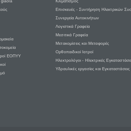
giaola
Κλιματισμός
κούς
Επισκευές - Συντήρηση Ηλεκτρικών Συ
Συνεργεία Αυτοκινήτων
Λογιστικά Γραφεία
Μεσιτικά Γραφεία
ρμακεία
Μετακομίσεις και Μεταφορές
σοκομεία
Ορθοπαιδικοί Ιατροί
τροί ΕΟΠΥΥ
Ηλεκτρολόγοι - Ηλεκτρικές Εγκαταστάσε
κοί
Υδραυλικές εργασίες και Εγκαταστάσεις
θμό