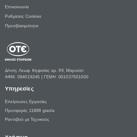
Επικοινωνία
Ρυθμίσεις Cookies
Προσβασιμότητα
Δ/νση: Λεωφ. Κηφισίας αρ. 99, Μαρούσι
ΑΦΜ: 094019245 | ΓΕΜΗ: 001037501000
Υπηρεσίες
Επείγουσες Εργασίες
Προσφορές 11888 giaola
Ραντεβού με Τεχνικούς