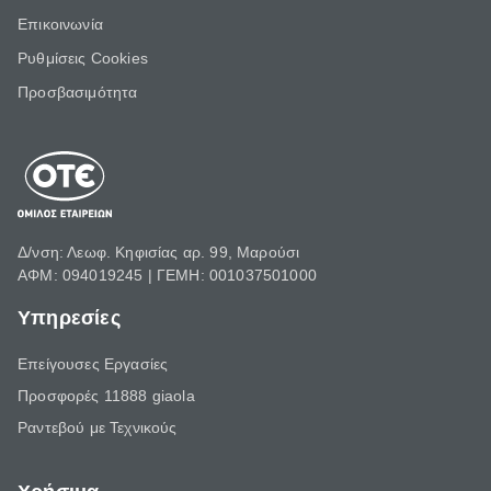
Επικοινωνία
Ρυθμίσεις Cookies
Προσβασιμότητα
Δ/νση: Λεωφ. Κηφισίας αρ. 99, Μαρούσι
ΑΦΜ: 094019245 | ΓΕΜΗ: 001037501000
Υπηρεσίες
Επείγουσες Εργασίες
Προσφορές 11888 giaola
Ραντεβού με Τεχνικούς