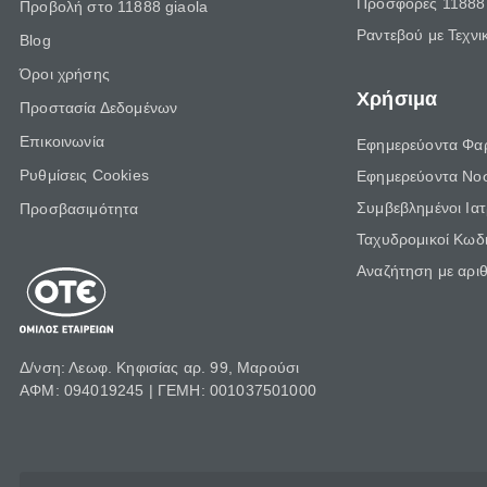
Προσφορές 11888 
Προβολή στο 11888 giaola
Ραντεβού με Τεχνι
Blog
Όροι χρήσης
Χρήσιμα
Προστασία Δεδομένων
Επικοινωνία
Εφημερεύοντα Φα
Ρυθμίσεις Cookies
Εφημερεύοντα Νο
Συμβεβλημένοι Ια
Προσβασιμότητα
Ταχυδρομικοί Κωδι
Αναζήτηση με αρι
Δ/νση: Λεωφ. Κηφισίας αρ. 99, Μαρούσι
ΑΦΜ: 094019245 | ΓΕΜΗ: 001037501000