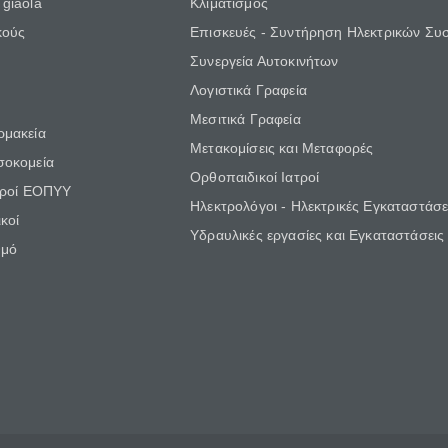
giaola
Κλιματισμός
κούς
Επισκευές - Συντήρηση Ηλεκτρικών Συ
Συνεργεία Αυτοκινήτων
Λογιστικά Γραφεία
Μεσιτικά Γραφεία
ρμακεία
Μετακομίσεις και Μεταφορές
σοκομεία
Ορθοπαιδικοί Ιατροί
τροί ΕΟΠΥΥ
Ηλεκτρολόγοι - Ηλεκτρικές Εγκαταστάσε
κοί
Υδραυλικές εργασίες και Εγκαταστάσεις
θμό