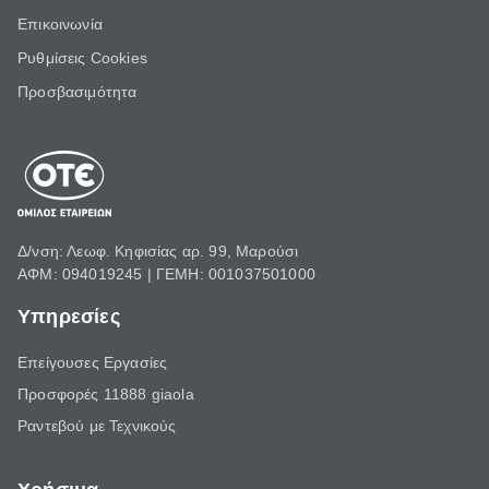
Επικοινωνία
Ρυθμίσεις Cookies
Προσβασιμότητα
Δ/νση: Λεωφ. Κηφισίας αρ. 99, Μαρούσι
ΑΦΜ: 094019245 | ΓΕΜΗ: 001037501000
Υπηρεσίες
Επείγουσες Εργασίες
Προσφορές 11888 giaola
Ραντεβού με Τεχνικούς