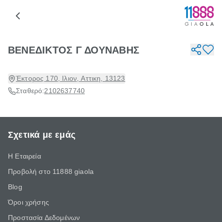
ΒΕΝΕΔΙΚΤΟΣ Γ ΔΟΥΝΑΒΗΣ
Έκτορος 170, Ιλιον, Αττικη, 13123
Σταθερό:
2102637740
Σχετικά με εμάς
Η Εταιρεία
Προβολή στο 11888 giaola
Blog
Όροι χρήσης
Προστασία Δεδομένων