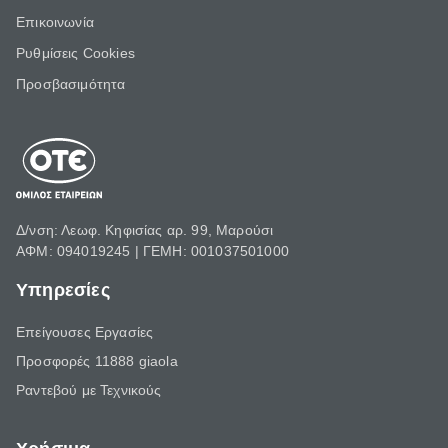
Επικοινωνία
Ρυθμίσεις Cookies
Προσβασιμότητα
Δ/νση: Λεωφ. Κηφισίας αρ. 99, Μαρούσι
ΑΦΜ: 094019245 | ΓΕΜΗ: 001037501000
Υπηρεσίες
Επείγουσες Εργασίες
Προσφορές 11888 giaola
Ραντεβού με Τεχνικούς