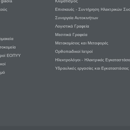
giaola
Κλιματισμός
κούς
Επισκευές - Συντήρηση Ηλεκτρικών Συ
Συνεργεία Αυτοκινήτων
Λογιστικά Γραφεία
Μεσιτικά Γραφεία
ρμακεία
Μετακομίσεις και Μεταφορές
σοκομεία
Ορθοπαιδικοί Ιατροί
τροί ΕΟΠΥΥ
Ηλεκτρολόγοι - Ηλεκτρικές Εγκαταστάσε
κοί
Υδραυλικές εργασίες και Εγκαταστάσεις
θμό