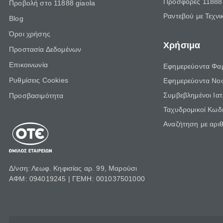
Προσφορές 11888 
Προβολή στο 11888 giaola
Ραντεβού με Τεχνι
Blog
Όροι χρήσης
Χρήσιμα
Προστασία Δεδομένων
Επικοινωνία
Εφημερεύοντα Φα
Ρυθμίσεις Cookies
Εφημερεύοντα Νο
Συμβεβλημένοι Ια
Προσβασιμότητα
Ταχυδρομικοί Κωδι
Αναζήτηση με αρι
Δ/νση: Λεωφ. Κηφισίας αρ. 99, Μαρούσι
ΑΦΜ: 094019245 | ΓΕΜΗ: 001037501000