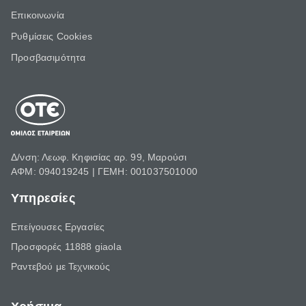
Επικοινωνία
Ρυθμίσεις Cookies
Προσβασιμότητα
Δ/νση: Λεωφ. Κηφισίας αρ. 99, Μαρούσι
ΑΦΜ: 094019245 | ΓΕΜΗ: 001037501000
Υπηρεσίες
Επείγουσες Εργασίες
Προσφορές 11888 giaola
Ραντεβού με Τεχνικούς