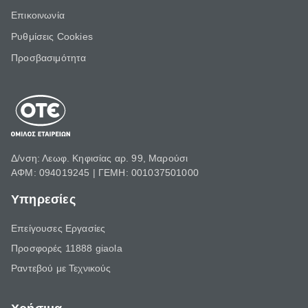
Επικοινωνία
Ρυθμίσεις Cookies
Προσβασιμότητα
Δ/νση: Λεωφ. Κηφισίας αρ. 99, Μαρούσι
ΑΦΜ: 094019245 | ΓΕΜΗ: 001037501000
Υπηρεσίες
Επείγουσες Εργασίες
Προσφορές 11888 giaola
Ραντεβού με Τεχνικούς