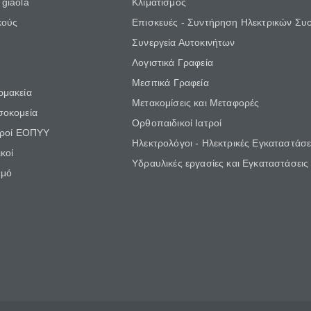
giaola
Κλιματισμός
κούς
Επισκευές - Συντήρηση Ηλεκτρικών Συ
Συνεργεία Αυτοκινήτων
Λογιστικά Γραφεία
Μεσιτικά Γραφεία
ρμακεία
Μετακομίσεις και Μεταφορές
σοκομεία
Ορθοπαιδικοί Ιατροί
τροί ΕΟΠΥΥ
Ηλεκτρολόγοι - Ηλεκτρικές Εγκαταστάσε
κοί
Υδραυλικές εργασίες και Εγκαταστάσεις
θμό