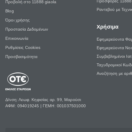
Προσφορές 11888 
Προβολή στο 11888 giaola
Ραντεβού με Τεχνι
Blog
Όροι χρήσης
Χρήσιμα
Προστασία Δεδομένων
Επικοινωνία
Εφημερεύοντα Φα
Ρυθμίσεις Cookies
Εφημερεύοντα Νο
Συμβεβλημένοι Ια
Προσβασιμότητα
Ταχυδρομικοί Κωδι
Αναζήτηση με αρι
Δ/νση: Λεωφ. Κηφισίας αρ. 99, Μαρούσι
ΑΦΜ: 094019245 | ΓΕΜΗ: 001037501000