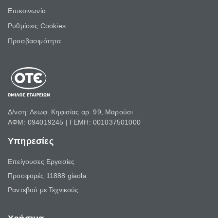
Επικοινωνία
Ρυθμίσεις Cookies
Προσβασιμότητα
Δ/νση: Λεωφ. Κηφισίας αρ. 99, Μαρούσι
ΑΦΜ: 094019245 | ΓΕΜΗ: 001037501000
Υπηρεσίες
Επείγουσες Εργασίες
Προσφορές 11888 giaola
Ραντεβού με Τεχνικούς