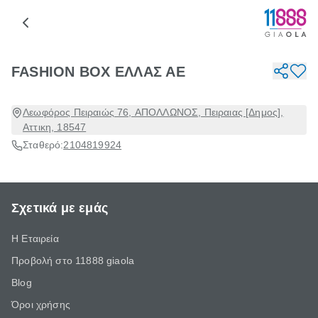
FASHION BOX ΕΛΛΑΣ ΑΕ
Λεωφόρος Πειραιώς 76, ΑΠΟΛΛΩΝΟΣ, Πειραιας [Δημος],
Αττικη, 18547
Σταθερό:
2104819924
Σχετικά με εμάς
Η Εταιρεία
Προβολή στο 11888 giaola
Blog
Όροι χρήσης