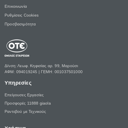
Επικοινωνία
Ρυθμίσεις Cookies
Προσβασιμότητα
Δ/νση: Λεωφ. Κηφισίας αρ. 99, Μαρούσι
ΑΦΜ: 094019245 | ΓΕΜΗ: 001037501000
Υπηρεσίες
Επείγουσες Εργασίες
Προσφορές 11888 giaola
Ραντεβού με Τεχνικούς