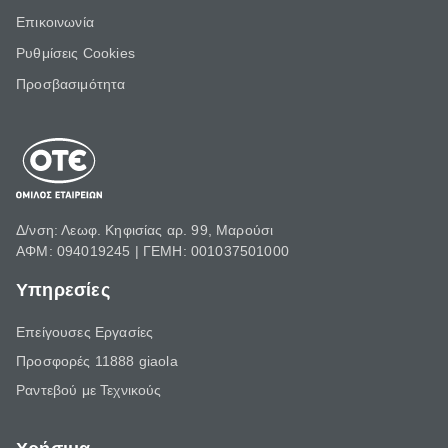
Επικοινωνία
Ρυθμίσεις Cookies
Προσβασιμότητα
Δ/νση: Λεωφ. Κηφισίας αρ. 99, Μαρούσι
ΑΦΜ: 094019245 | ΓΕΜΗ: 001037501000
Υπηρεσίες
Επείγουσες Εργασίες
Προσφορές 11888 giaola
Ραντεβού με Τεχνικούς