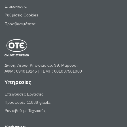
Επικοινωνία
Ρυθμίσεις Cookies
Προσβασιμότητα
Δ/νση: Λεωφ. Κηφισίας αρ. 99, Μαρούσι
ΑΦΜ: 094019245 | ΓΕΜΗ: 001037501000
Υπηρεσίες
Επείγουσες Εργασίες
Προσφορές 11888 giaola
Ραντεβού με Τεχνικούς