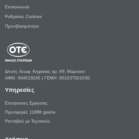
Επικοινωνία
Ρυθμίσεις Cookies
Προσβασιμότητα
Δ/νση: Λεωφ. Κηφισίας αρ. 99, Μαρούσι
ΑΦΜ: 094019245 | ΓΕΜΗ: 001037501000
Υπηρεσίες
Επείγουσες Εργασίες
Προσφορές 11888 giaola
Ραντεβού με Τεχνικούς