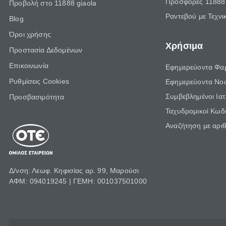
Προσφορές 11888 
Προβολή στο 11888 giaola
Ραντεβού με Τεχνι
Blog
Όροι χρήσης
Χρήσιμα
Προστασία Δεδομένων
Επικοινωνία
Εφημερεύοντα Φα
Ρυθμίσεις Cookies
Εφημερεύοντα Νο
Συμβεβλημένοι Ια
Προσβασιμότητα
Ταχυδρομικοί Κωδι
Αναζήτηση με αρι
Δ/νση: Λεωφ. Κηφισίας αρ. 99, Μαρούσι
ΑΦΜ: 094019245 | ΓΕΜΗ: 001037501000