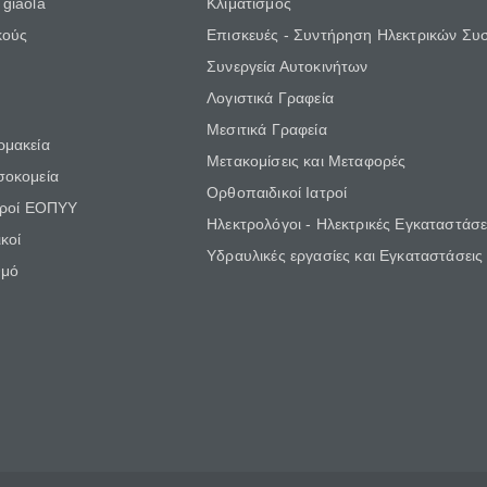
giaola
Κλιματισμός
κούς
Επισκευές - Συντήρηση Ηλεκτρικών Συ
Συνεργεία Αυτοκινήτων
Λογιστικά Γραφεία
Μεσιτικά Γραφεία
ρμακεία
Μετακομίσεις και Μεταφορές
σοκομεία
Ορθοπαιδικοί Ιατροί
τροί ΕΟΠΥΥ
Ηλεκτρολόγοι - Ηλεκτρικές Εγκαταστάσε
κοί
Υδραυλικές εργασίες και Εγκαταστάσεις
θμό