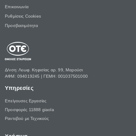
Επικοινωνία
Ρυθμίσεις Cookies
Προσβασιμότητα
Δ/νση: Λεωφ. Κηφισίας αρ. 99, Μαρούσι
ΑΦΜ: 094019245 | ΓΕΜΗ: 001037501000
Υπηρεσίες
Επείγουσες Εργασίες
Προσφορές 11888 giaola
Ραντεβού με Τεχνικούς