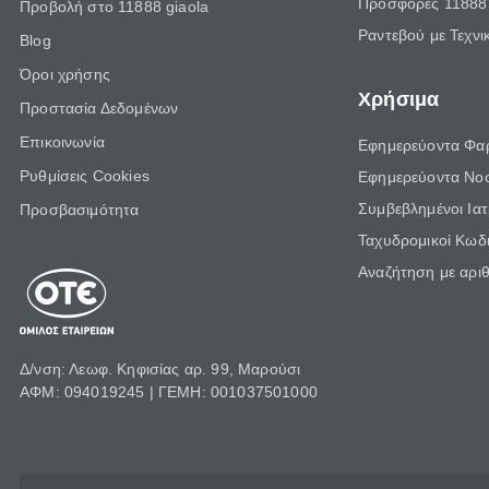
Προσφορές 11888 
Προβολή στο 11888 giaola
Ραντεβού με Τεχνι
Blog
Όροι χρήσης
Χρήσιμα
Προστασία Δεδομένων
Επικοινωνία
Εφημερεύοντα Φα
Ρυθμίσεις Cookies
Εφημερεύοντα Νο
Συμβεβλημένοι Ια
Προσβασιμότητα
Ταχυδρομικοί Κωδι
Αναζήτηση με αρι
Δ/νση: Λεωφ. Κηφισίας αρ. 99, Μαρούσι
ΑΦΜ: 094019245 | ΓΕΜΗ: 001037501000