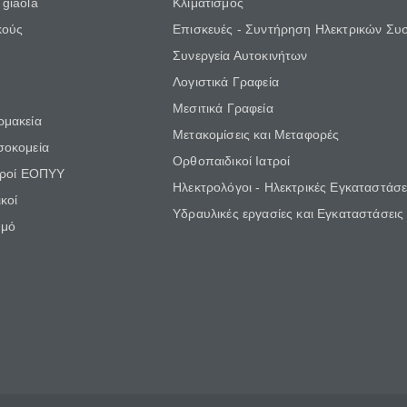
giaola
Κλιματισμός
κούς
Επισκευές - Συντήρηση Ηλεκτρικών Συ
Συνεργεία Αυτοκινήτων
Λογιστικά Γραφεία
Μεσιτικά Γραφεία
ρμακεία
Μετακομίσεις και Μεταφορές
σοκομεία
Ορθοπαιδικοί Ιατροί
τροί ΕΟΠΥΥ
Ηλεκτρολόγοι - Ηλεκτρικές Εγκαταστάσε
κοί
Υδραυλικές εργασίες και Εγκαταστάσεις
θμό