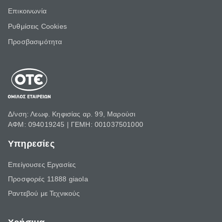
Επικοινωνία
Ρυθμίσεις Cookies
Προσβασιμότητα
Δ/νση: Λεωφ. Κηφισίας αρ. 99, Μαρούσι
ΑΦΜ: 094019245 | ΓΕΜΗ: 001037501000
Υπηρεσίες
Επείγουσες Εργασίες
Προσφορές 11888 giaola
Ραντεβού με Τεχνικούς