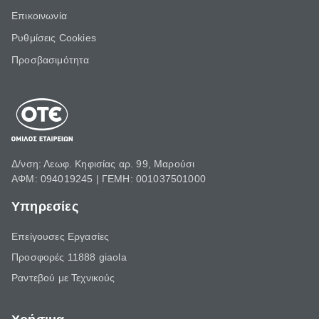
Επικοινωνία
Ρυθμίσεις Cookies
Προσβασιμότητα
Δ/νση: Λεωφ. Κηφισίας αρ. 99, Μαρούσι
ΑΦΜ: 094019245 | ΓΕΜΗ: 001037501000
Υπηρεσίες
Επείγουσες Εργασίες
Προσφορές 11888 giaola
Ραντεβού με Τεχνικούς