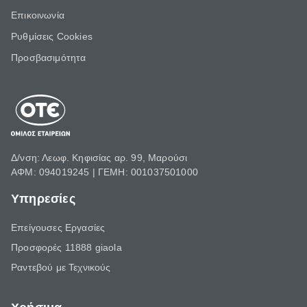
Επικοινωνία
Ρυθμίσεις Cookies
Προσβασιμότητα
Δ/νση: Λεωφ. Κηφισίας αρ. 99, Μαρούσι
ΑΦΜ: 094019245 | ΓΕΜΗ: 001037501000
Υπηρεσίες
Επείγουσες Εργασίες
Προσφορές 11888 giaola
Ραντεβού με Τεχνικούς