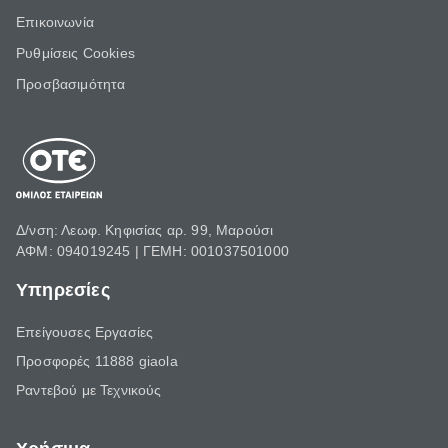
Επικοινωνία
Ρυθμίσεις Cookies
Προσβασιμότητα
Δ/νση: Λεωφ. Κηφισίας αρ. 99, Μαρούσι
ΑΦΜ: 094019245 | ΓΕΜΗ: 001037501000
Υπηρεσίες
Επείγουσες Εργασίες
Προσφορές 11888 giaola
Ραντεβού με Τεχνικούς