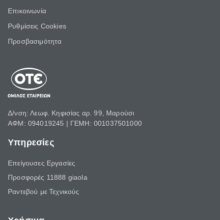
Επικοινωνία
Ρυθμίσεις Cookies
Προσβασιμότητα
Δ/νση: Λεωφ. Κηφισίας αρ. 99, Μαρούσι
ΑΦΜ: 094019245 | ΓΕΜΗ: 001037501000
Υπηρεσίες
Επείγουσες Εργασίες
Προσφορές 11888 giaola
Ραντεβού με Τεχνικούς