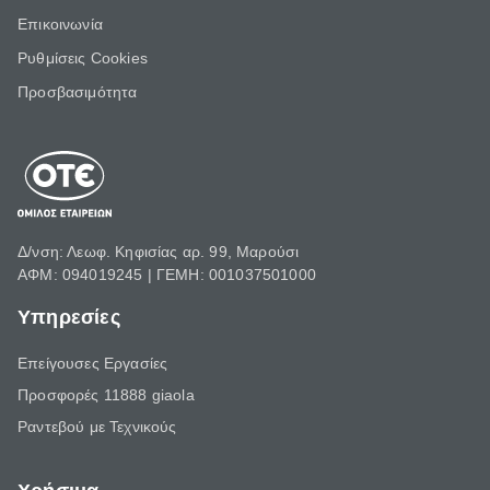
Επικοινωνία
Ρυθμίσεις Cookies
Προσβασιμότητα
Δ/νση: Λεωφ. Κηφισίας αρ. 99, Μαρούσι
ΑΦΜ: 094019245 | ΓΕΜΗ: 001037501000
Υπηρεσίες
Επείγουσες Εργασίες
Προσφορές 11888 giaola
Ραντεβού με Τεχνικούς