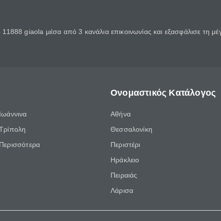
11888 giaola μέσα από 3 κανάλια επικοινωνίας και εξασφάλισε τη μ
Ονομαστικός Κατάλογος
Ιωάννινα
Αθήνα
Τρίπολη
Θεσσαλονίκη
Περισσότερα
Περιστέρι
Ηράκλειο
Πειραιάς
Λάρισα