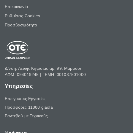
Επικοινωνία
Ρυθμίσεις Cookies
Προσβασιμότητα
Δ/νση: Λεωφ. Κηφισίας αρ. 99, Μαρούσι
ΑΦΜ: 094019245 | ΓΕΜΗ: 001037501000
Υπηρεσίες
Επείγουσες Εργασίες
Προσφορές 11888 giaola
Ραντεβού με Τεχνικούς